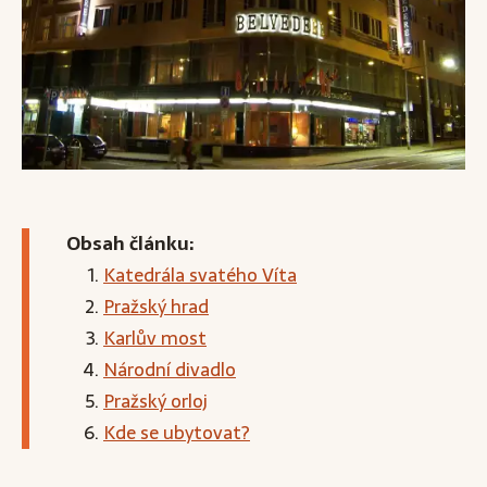
Obsah článku:
Katedrála svatého Víta
Pražský hrad
Karlův most
Národní divadlo
Pražský orloj
Kde se ubytovat?