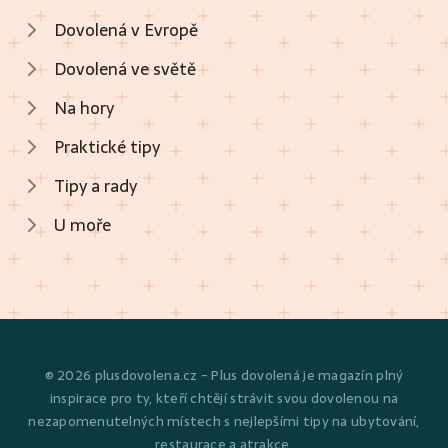
Dovolená v Evropě
Dovolená ve světě
Na hory
Praktické tipy
Tipy a rady
U moře
© 2026 plusdovolena.cz - Plus dovolená je magazín plný
inspirace pro ty, kteří chtějí strávit svou dovolenou na
nezapomenutelných místech s nejlepšími tipy na ubytování,
restaurace a atrakce.