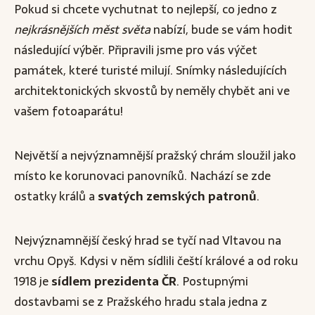
Pokud si chcete vychutnat to nejlepší, co jedno z
nejkrásnějších měst světa
nabízí, bude se vám hodit
následující výběr. Připravili jsme pro vás výčet
památek, které turisté milují. Snímky následujících
architektonických skvostů by neměly chybět ani ve
vašem fotoaparátu!
Největší a nejvýznamnější pražský chrám sloužil jako
místo ke korunovaci panovníků. Nachází se zde
ostatky králů a
svatých zemských patronů
.
Nejvýznamnější český hrad se tyčí nad Vltavou na
vrchu Opyš. Kdysi v něm sídlili čeští králové a od roku
1918 je
sídlem prezidenta ČR
. Postupnými
dostavbami se z Pražského hradu stala jedna z