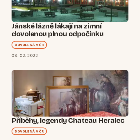
Jánské lázně lákají na zimní
dovolenou plnou odpočinku
DOVOLENÁ V ČR
08. 02. 2022
Příběhy, legendy Chateau Heralec
DOVOLENÁ V ČR