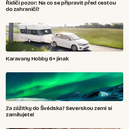
Řidiči pozor: Na co se připravit před cestou
do zahraničí?
Karavany Hobby 6× jinak
Za zážitky do Švédska? Severskou zemi si
zamilujete!