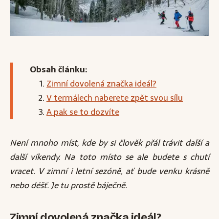
Obsah článku:
Zimní dovolená značka ideál?
V termálech naberete zpět svou sílu
A pak se to dozvíte
Není mnoho míst, kde by si člověk přál trávit další a
další víkendy. Na toto místo se ale budete s chutí
vracet. V zimní i letní sezóně, ať bude venku krásně
nebo déšť. Je tu prostě báječně.
Zimní dovolená značka ideál?