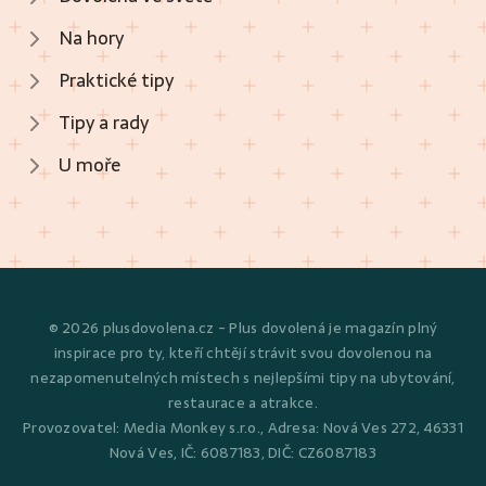
Na hory
Praktické tipy
Tipy a rady
U moře
© 2026 plusdovolena.cz - Plus dovolená je magazín plný
inspirace pro ty, kteří chtějí strávit svou dovolenou na
nezapomenutelných místech s nejlepšími tipy na ubytování,
restaurace a atrakce.
Provozovatel: Media Monkey s.r.o., Adresa: Nová Ves 272, 46331
Nová Ves, IČ: 6087183, DIČ: CZ6087183