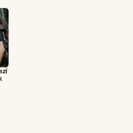
azí
k