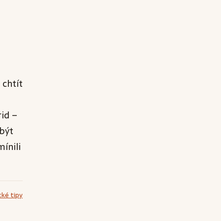
 chtít
rid –
 být
ínili
cké tipy