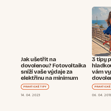
Jak ušetřit na
3 tipy 
dovolenou? Fotovoltaika
hladko
sníží vaše výdaje za
vám vy
elektřinu na minimum
dovole
PRAKTICKÉ TIPY
PRAKTICKÉ 
14. 04. 2023
06. 04. 201