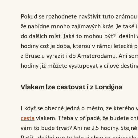
Pokud se rozhodnete navštívit tuto známou
že nabídne mnoho zajímavých krás. Je také
do dalších míst. Jaká to mohou být? Ideální 
hodiny což je doba, kterou v rámci letecké p
z Bruselu vyrazit i do Amsterodamu. Ani sem 
hodiny již můžete vystupovat v cílové destina
Vlakem lze cestovat i z Londýna
I když se obecně jedná o město, ze kterého v
cesta
vlakem. Třeba v případě, že budete cht
vám to bude trvat? Ani ne 2,5 hodiny. Stejn
Paříž. Ideální pro ty, kdo si chce co nejrych