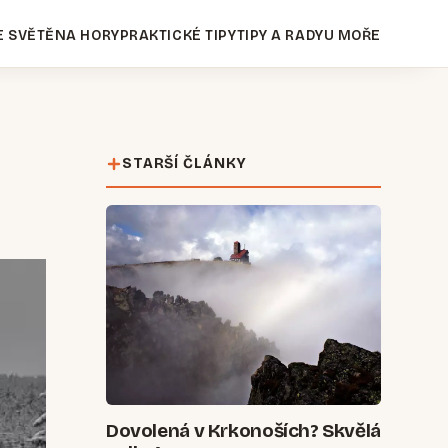
E SVĚTĚ
NA HORY
PRAKTICKÉ TIPY
TIPY A RADY
U MOŘE
STARŠÍ ČLÁNKY
Dovolená v Krkonoších? Skvělá