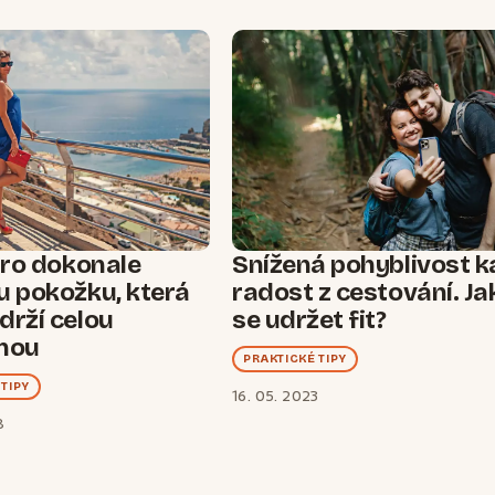
pro dokonale
Snížená pohyblivost k
u pokožku, která
radost z cestování. Ja
drží celou
se udržet fit?
nou
PRAKTICKÉ TIPY
TIPY
16. 05. 2023
8