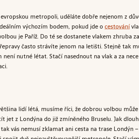
 evropskou metropoli, uděláte dobře nejenom z dův
 ideálním výchozím bodem, pokud jde o
cestování
vl
volbou je Paříž. Do té se dostanete vlakem zhruba za
řepravy často strávíte jenom na letišti. Stejně tak 
není nutné létat. Stačí nasednout na vlak a za nece
ci.
ětšina lidí létá, musíme říci, že dobrou volbou může 
ít jet z Londýna do již zmíněného Bruselu. Jak dlou
ě tak vás nemusí zklamat ani cesta na trase Londýn –
leji spojit dvě nejnavštěvovanější metropole. Stačí vá