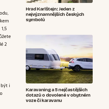
Hrad Karlštejn: Jeden z
odu,
nejvýznamnějších českých
symbolů
akem
 1,5
můžete
lé 2
být i
Karavaning a 5 nejčastějších
ho
dotazů o dovolené v obytném
voze či karavanu
m