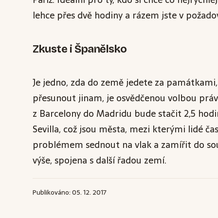
lehce přes dvě hodiny a rázem jste v požado
Zkuste i Španělsko
Je jedno, zda do země jedete za památkami, n
přesunout jinam, je osvědčenou volbou právě
z Barcelony do Madridu bude stačit 2,5 hodin
Sevilla, což jsou města, mezi kterými lidé č
problémem sednout na vlak a zamířit do souse
výše, spojena s další řadou zemí.
Publikováno: 05. 12. 2017