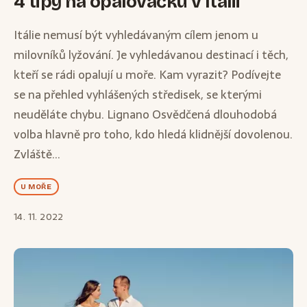
4 tipy na opalovačku v Itálii
Itálie nemusí být vyhledávaným cílem jenom u
milovníků lyžování. Je vyhledávanou destinací i těch,
kteří se rádi opalují u moře. Kam vyrazit? Podívejte
se na přehled vyhlášených středisek, se kterými
neuděláte chybu. Lignano Osvědčená dlouhodobá
volba hlavně pro toho, kdo hledá klidnější dovolenou.
Zvláště...
U MOŘE
14. 11. 2022