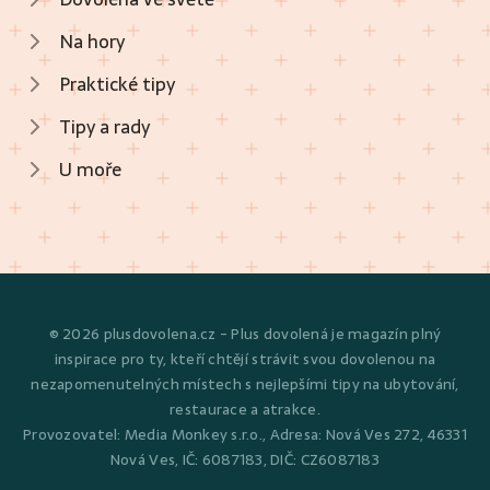
Na hory
Praktické tipy
Tipy a rady
U moře
© 2026 plusdovolena.cz - Plus dovolená je magazín plný
inspirace pro ty, kteří chtějí strávit svou dovolenou na
nezapomenutelných místech s nejlepšími tipy na ubytování,
restaurace a atrakce.
Provozovatel: Media Monkey s.r.o., Adresa: Nová Ves 272, 46331
Nová Ves, IČ: 6087183, DIČ: CZ6087183