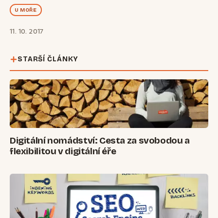
U MOŘE
11. 10. 2017
STARŠÍ ČLÁNKY
Digitální nomádství: Cesta za svobodou a
flexibilitou v digitální éře