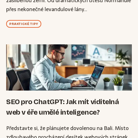
zaslíbenou zemí. Od dramatických útesů Normandie
přes nekonečné levandulové lány...
PRAKTICKÉ TIPY
SEO pro ChatGPT: Jak mít viditelná
web v éře umělé inteligence?
Představte si, že plánujete dovolenou na Bali. Místo
zdlouhavého procházení desítek webových stránek