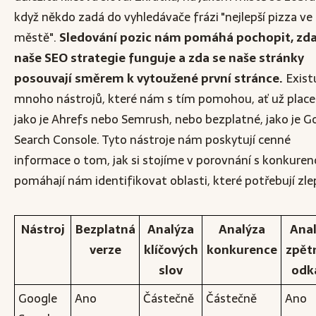
když někdo zadá do vyhledávače frázi "nejlepší pizza ve
městě".
Sledování pozic nám pomáhá pochopit, zd
naše SEO strategie funguje a zda se naše stránky
posouvají směrem k vytoužené první stránce.
Exist
mnoho nástrojů, které nám s tím pomohou, ať už place
jako je Ahrefs nebo Semrush, nebo bezplatné, jako je G
Search Console. Tyto nástroje nám poskytují cenné
informace o tom, jak si stojíme v porovnání s konkurenc
pomáhají nám identifikovat oblasti, které potřebují zlep
Nástroj
Bezplatná
Analýza
Analýza
Ana
verze
klíčových
konkurence
zpět
slov
odk
Google
Ano
Částečně
Částečně
Ano