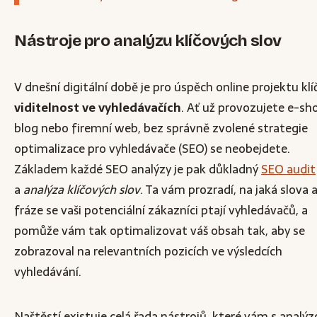
Nástroje pro analýzu klíčových slov
V dnešní digitální době je pro úspěch online projektu kl
viditelnost ve vyhledávačích
. Ať už provozujete e-sh
blog nebo firemní web, bez správně zvolené strategie
optimalizace pro vyhledávače (SEO) se neobejdete.
Základem každé SEO analýzy je pak důkladný
SEO audit
a
analýza klíčových slov
. Ta vám prozradí, na jaká slova 
fráze se vaši potenciální zákazníci ptají vyhledávačů, a
pomůže vám tak optimalizovat váš obsah tak, aby se
zobrazoval na relevantních pozicích ve výsledcích
vyhledávání.
Naštěstí existuje celá řada nástrojů, které vám s analý