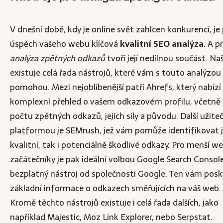
V dnešní době, kdy je online svět zahlcen konkurencí, je
úspěch vašeho webu klíčová
kvalitní SEO analýza
. A p
analýza zpětných odkazů
tvoří její nedílnou součást. Na
existuje celá řada nástrojů, které vám s touto analýzou
pomohou. Mezi nejoblíbenější patří Ahrefs, který nabízí
komplexní přehled o vašem odkazovém profilu, včetně
počtu zpětných odkazů, jejich síly a původu. Další užit
platformou je SEMrush, jež vám pomůže identifikovat 
kvalitní, tak i potenciálně škodlivé odkazy. Pro menší w
začátečníky je pak ideální volbou Google Search Console
bezplatný nástroj od společnosti Google. Ten vám pos
základní informace o odkazech směřujících na váš web.
Kromě těchto nástrojů existuje i celá řada dalších, jako
například Majestic, Moz Link Explorer, nebo Serpstat.