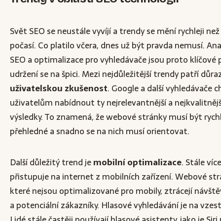
Svět SEO se neustále vyvíjí a trendy se mění rychleji než
počasí. Co platilo včera, dnes už být pravda nemusí. An
SEO a optimalizace pro vyhledávače jsou proto klíčové 
udržení se na špici. Mezi nejdůležitější trendy patří důra
uživatelskou zkušenost
. Google a další vyhledávače ch
uživatelům nabídnout ty nejrelevantnější a nejkvalitnějš
výsledky. To znamená, že webové stránky musí být rychl
přehledné a snadno se na nich musí orientovat.
Další důležitý trend je
mobilní optimalizace
. Stále více
přistupuje na internet z mobilních zařízení. Webové str
které nejsou optimalizované pro mobily, ztrácejí návště
a potenciální zákazníky. Hlasové vyhledávání je na vzes
Lidé stále častěji používají hlasové asistenty, jako je Sir