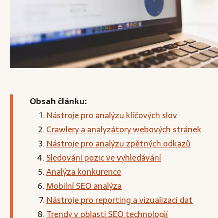
Obsah článku:
Nástroje pro analýzu klíčových slov
Crawlery a analyzátory webových stránek
Nástroje pro analýzu zpětných odkazů
Sledování pozic ve vyhledávání
Analýza konkurence
Mobilní SEO analýza
Nástroje pro reporting a vizualizaci dat
Trendy v oblasti SEO technologií