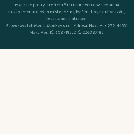
inspirace pro ty, kteří chtějí strávit svou dovolenou na
nezapomenutelných místech s nejlepšími tipy na ubytování,
restaurace a atrakce.
Provozovatel: Media Monkey s.r.o., Adresa: Nová Ves 272, 46331
Nová Ves, IČ: 6087183, DIČ: CZ6087183