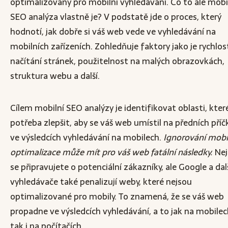
optimalizovaný pro mobilní vyhledávání. Co to ale mobi
SEO analýza vlastně je? V podstatě jde o proces, který
hodnotí, jak dobře si váš web vede ve vyhledávání na
mobilních zařízeních. Zohledňuje faktory jako je rychlos
načítání stránek, použitelnost na malých obrazovkách,
struktura webu a další.
Cílem mobilní SEO analýzy je identifikovat oblasti, které
potřeba zlepšit, aby se váš web umístil na předních pří
ve výsledcích vyhledávání na mobilech.
Ignorování mobi
optimalizace může mít pro váš web fatální následky.
Nej
se připravujete o potenciální zákazníky, ale Google a dal
vyhledávače také penalizují weby, které nejsou
optimalizované pro mobily. To znamená, že se váš web
propadne ve výsledcích vyhledávání, a to jak na mobilec
tak i na počítačích.