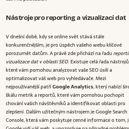
Nástroje pro reporting a vizualizaci dat
V dnešní době, kdy se online svět stává stále
konkurenčnějším, je pro úspěch vašeho webu klíčové
porozumět datům. A právě zde přichází na řadu
reporti
vizualizace dat v oblasti SEO
. Existuje celá řada nástrojů
které vám pomohou analyzovat vaše SEO úsilí a
optimalizovat váš web pro vyhledávače. Mezi
nejpoužívanější patří
Google Analytics
, který nabízí ši
škálu metrik a reportů, které vám pomohou pochopit
chování vašich návštěvníků a identifikovat oblasti pro
zlepšení. Dalším užitečným nástrojem je Google Search
Console, která vám poskytuje cenné informace o tom, 
Google vidí váš web, a upozorňuje na případné problém