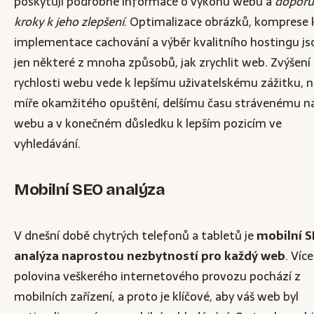
poskytují podrobné informace o výkonu webu a
doporu
kroky k jeho zlepšení
. Optimalizace obrázků, komprese 
implementace cachování a výběr kvalitního hostingu js
jen některé z mnoha způsobů, jak zrychlit web. Zvýšení
rychlosti webu vede k lepšímu uživatelskému zážitku, ni
míře okamžitého opuštění, delšímu času strávenému n
webu a v konečném důsledku k lepším pozicím ve
vyhledávání.
Mobilní SEO analýza
V dnešní době chytrých telefonů a tabletů je
mobilní 
analýza naprostou nezbytností pro každý web
. Víc
polovina veškerého internetového provozu pochází z
mobilních zařízení, a proto je klíčové, aby váš web byl