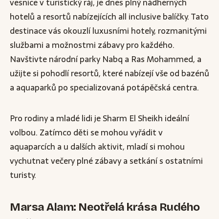
vesnice v turistický ráj, je dnes plný nádherných
hotelů a resortů nabízejících all inclusive balíčky. Tato
destinace vás okouzlí luxusními hotely, rozmanitými
službami a možnostmi zábavy pro každého.
Navštivte národní parky Nabq a Ras Mohammed, a
užijte si pohodlí resortů, které nabízejí vše od bazénů
a aquaparků po specializovaná potápěčská centra.
Pro rodiny a mladé lidi je Sharm El Sheikh ideální
volbou. Zatímco děti se mohou vyřádit v
aquaparcích a u dalších aktivit, mladí si mohou
vychutnat večery plné zábavy a setkání s ostatními
turisty.
Marsa Alam: Neotřelá krása Rudého